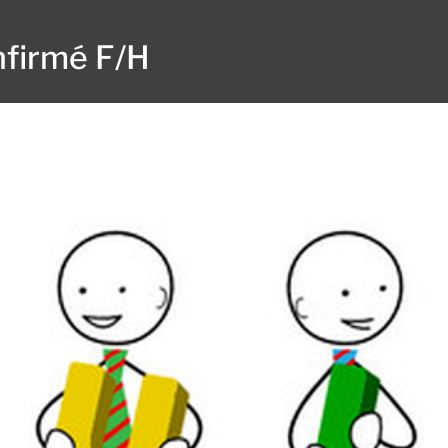
nfirmé F/H